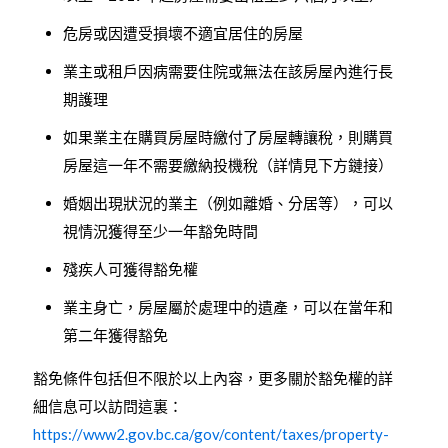
危房或因遭受損壞不適宜居住的房屋
業主或租戶因病需要住院或無法在該房屋內進行長
期護理
如果業主在購買房屋時繳付了房屋轉讓稅，則購買
房屋這一年不需要繳納投機稅（詳情見下方鏈接）
婚姻出現狀況的業主（例如離婚、分居等），可以
視情況獲得至少一年豁免時間
殘疾人可獲得豁免權
業主身亡，房屋屬於處理中的遺產，可以在當年和
第二年獲得豁免
豁免條件包括但不限於以上內容，更多關於豁免權的詳
細信息可以訪問這裏：
https://www2.gov.bc.ca/gov/content/taxes/property-